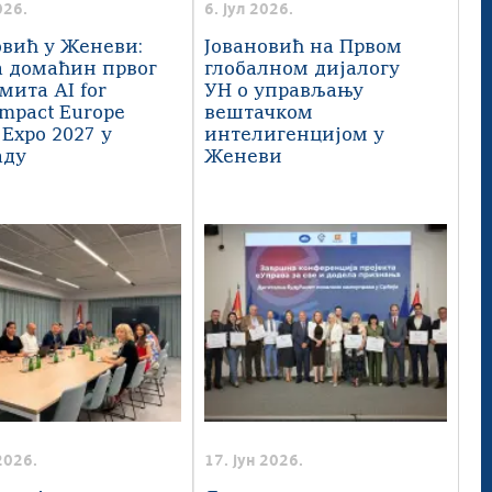
026.
6. јул 2026.
овић у Женеви:
Јовановић на Првом
а домаћин првог
глобалном дијалогу
мита AI for
УН о управљању
Impact Europe
вештачком
 Expo 2027 у
интелигенцијом у
аду
Женеви
2026.
17. јун 2026.