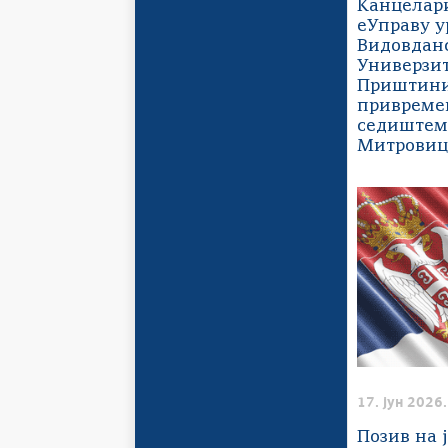
Канцелари
еУправу у
Видовданс
Универзит
Приштини
приврем
седиштем 
Митрови
17. јун 2026.
Позив на 