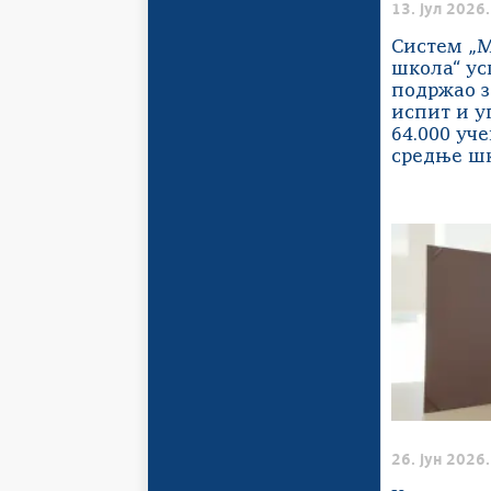
13. јул 2026.
Систем „М
школа“ у
подржао 
испит и у
64.000 уч
средње ш
26. јун 2026.