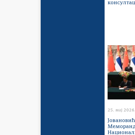
консултац
25. мај 2026
Јовановић
Меморанд
Национал