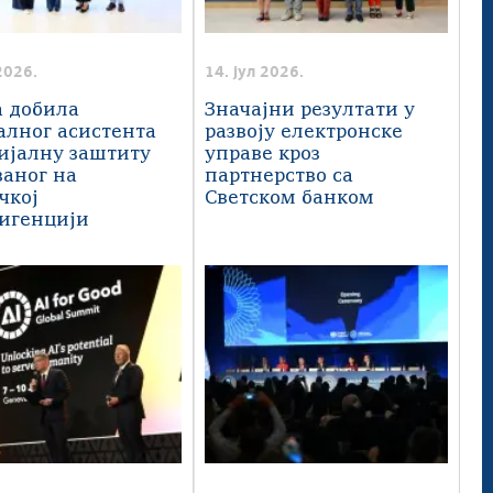
2026.
14. јул 2026.
а добила
Значајни резултати у
алног асистента
развоју електронске
цијалну заштиту
управе кроз
ваног на
партнерство са
чкој
Светском банком
игенцији