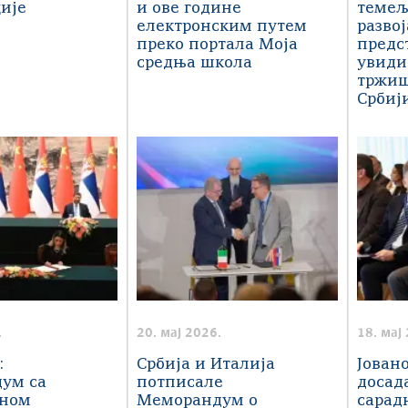
ије
и ове године
темељ
електронским путем
развој
преко портала Моја
предс
средња школа
увиди
тржиш
Србиј
.
20. мај 2026.
18. мај
:
Србија и Италија
Јован
ум са
потписале
досад
ном
Меморандум о
сарад