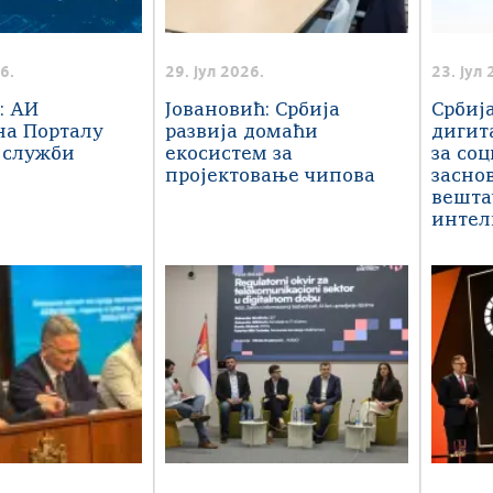
6.
29. јул 2026.
23. јул 
: АИ
Јовановић: Србија
Србиј
на Порталу
развија домаћи
дигит
 служби
екосистем за
за со
пројектовање чипова
засно
вешта
интел