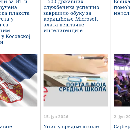
ји за ИТ и
1.500 државних
Ефика
ручена
службеника успешно
помоћ
ка плакета
завршило обуку за
интел
ета у
коришћење Microsoft
 са
алата вештачке
еним
интелигенције
у Косовској
ци
15. јун 2026.
2. јун 2
јавне
Упис у средње школе
Сајбе