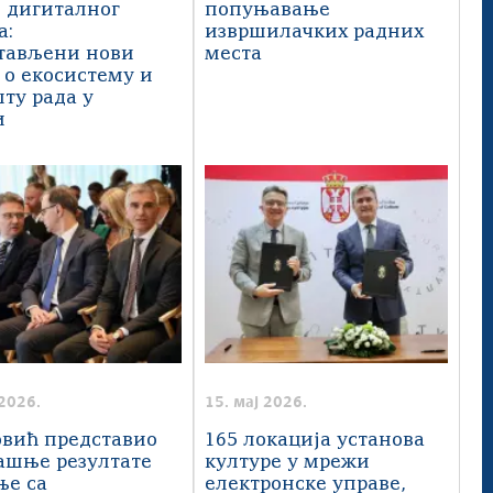
 дигиталног
попуњавање
а:
извршилачких радних
тављени нови
места
 о екосистему и
ту рада у
и
 2026.
15. мај 2026.
овић представио
165 локација установа
ашње резултате
културе у мрежи
ње са
електронске управе,