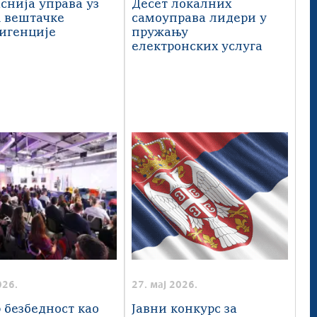
снија управа уз
Десет локалних
 вештачке
самоуправа лидери у
игенције
пружању
електронских услуга
026.
27. мај 2026.
р безбедност као
Jавни конкурс за