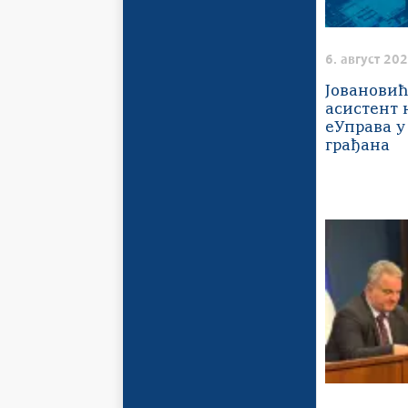
6. август 202
Јовановић
асистент 
еУправа у
грађана