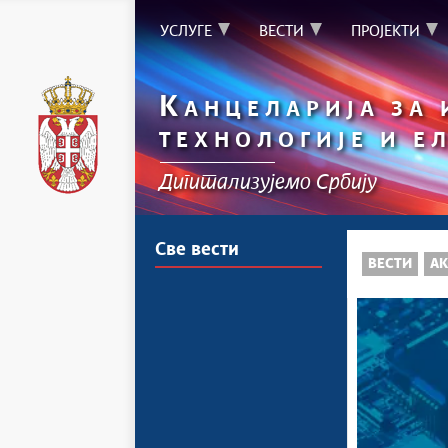
УСЛУГЕ
ВЕСТИ
ПРОЈЕКТИ
К
АНЦЕЛАРИЈА ЗА
ТЕХНОЛОГИЈЕ И Е
Дигитализујемо Србију
Све вести
ВЕСТИ
АК