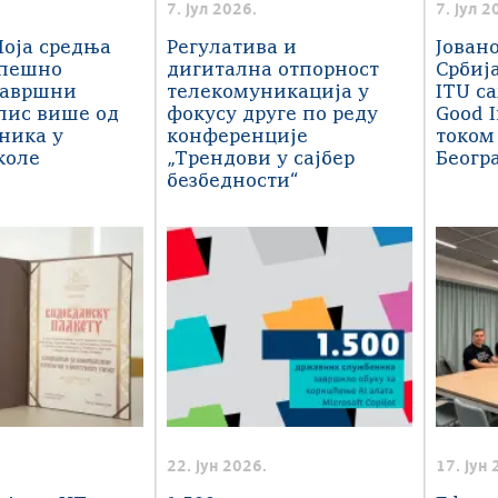
7. јул 2026.
7. јул 2
оја средња
Регулатива и
Јован
спешно
дигитална отпорност
Србиј
завршни
телекомуникација у
ITU са
пис више од
фокусу друге по реду
Good 
еника у
конференције
током
коле
„Трендови у сајбер
Беогр
безбедности“
22. јун 2026.
17. јун 