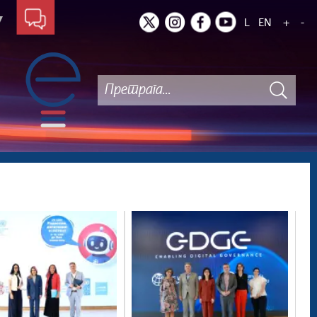
L
EN
+
-