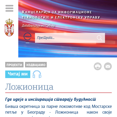
К
АНЦЕЛАРИЈА ЗА ИНФОРМАЦИОНЕ
ТЕХНОЛОГИЈЕ И ЕЛЕКТРОНСКУ УПРАВУ
Дигитализујемо Србију
ПРОЈЕКТИ
ИЗДВАЈАМО
Читај ми
Ложионица
Где идеје и инспирација стварају будућност
Бивша окретница за парне локомотиве код Мостарске
петље у Београду - Ложионица након своје