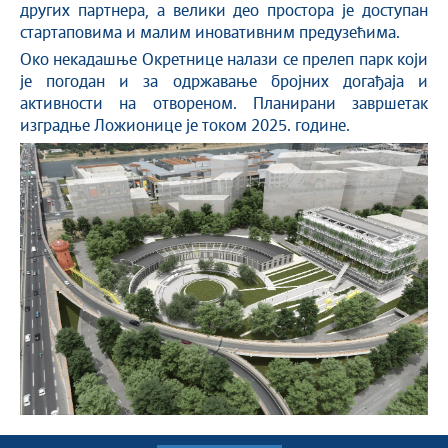
других партнера, а велики део простора је доступан
стартаповима и малим иновативним предузећима.
Око некадашње Окретнице налази се прелеп парк који
је погодан и за одржавање бројних догађаја и
активности на отвореном. Планирани завршетак
изградње Ложионице је током 2025. године.