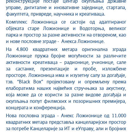
реконструкције постаје центар окупљања државне
управе, дигиталне и иновативне заједнице, стартапа,
факултета, привреде, научника и креативаца.
Комплекс Ложионица се састоји од адаптираног
објеката старе Ложионице и Водоторња, великог
парка и простор за разне активности на отвореном, као
и нове пословне зграде - Анекса Ложионице.
На 4.800 квадратних метара оригиналнa зграда
Ложионице пружа бројне могућности за различите
активности креативаца – радионице, учионице, сале
за састанке, презентације и пробе, изложбене
просторе. Ложионица има и изузетну салу за догађаје,
тзв. “Black Box” пројектовану и опремљену према
елаборатима наших највећих стручњака за акустику,
која може да се користи за разне видове догађаја и
окупљања попут филмских и позоришних премијера,
концерата и конференција.
Нова пословна зграда - Анекс Ложионице од 11.000
квадратних метара представља канцеларијски простор
за потребе Канцеларије за ИТ и еУправу, али и бројних