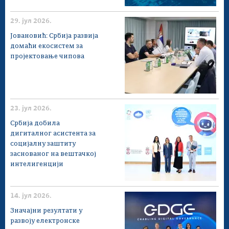
29. јул 2026.
Јовановић: Србија развија
домаћи екосистем за
пројектовање чипова
23. јул 2026.
Србија добила
дигиталног асистента за
социјалну заштиту
заснованог на вештачкој
интелигенцији
14. јул 2026.
Значајни резултати у
развоју електронске