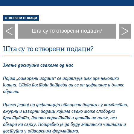
ОТВОРЕНИ ПОДАЦИ
Шта су то отворени подаци?
Шта су то отворени подаци?
Знање доступно свакоме од нас
Појам „отворени подаци” се појављује тек пре неколико
година. Стога постоји потреба да се он дефинише и ближе
објасни.
Према једној од дефиниција отворени подаци су комплетни,
ажурни и изворни подаци којима свако може слободно
приступити, поново користити и делити их даље, без
обзира на сврху. Потребно је да буду машински читљиви и
доступни у отвореним форматима.