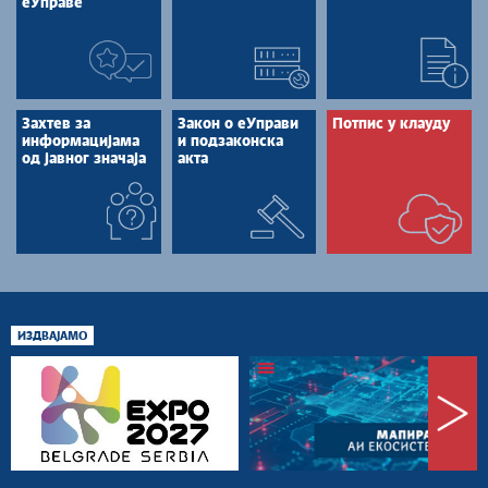
еУправе
Захтев за
Закон о еУправи
Потпис у клауду
информацијама
и подзаконска
од јавног значаја
акта
ИЗДВАЈАМО