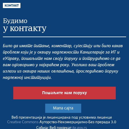
КОНТАКТ
Будимо
у контакту
Било да имате питање, коментар, сугестију или било какав
проблем који је у оквиру надлежности Канцеларије за ИТ и
еУправу, пошаљите нам своју поруку и потрудићемо се да
вам одговоримо у најкраћем року. Уколико ваш проблем
излази из оквира наших овлашћења, проследићемо поруку
надлежној институцији.
Пошаљите нам поруку
Мапа сајта
Веб презентација jе лиценциранa под условима лиценце
Creative Commons
Ауторство-Некомерцијално-Без прерада 3.0
Србија; Веб пројекат
ite.gov.rs