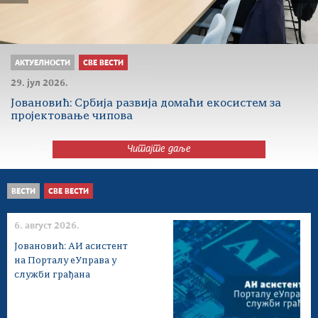
АКТУЕЛНОСТИ
СВЕ ВЕСТИ
29. јул 2026.
Јовановић: Србија развија домаћи екосистем за
пројектовање чипова
Читајте даље
ВЕСТИ
СВЕ ВЕСТИ
6. август 2026.
Јовановић: АИ асистент
на Порталу еУправа у
служби грађана