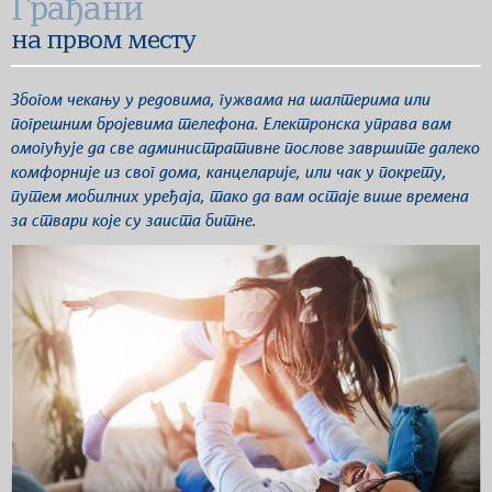
Грађани
на првом месту
Збогом чекању у редовима, гужвама на шалтерима или
погрешним бројевима телефона. Електронска управа вам
омогућује да све административне послове завршите далеко
комфорније из свог дома, канцеларије, или чак у покрету,
путем мобилних уређаја, тако да вам остаје више времена
за ствари које су заиста битне.