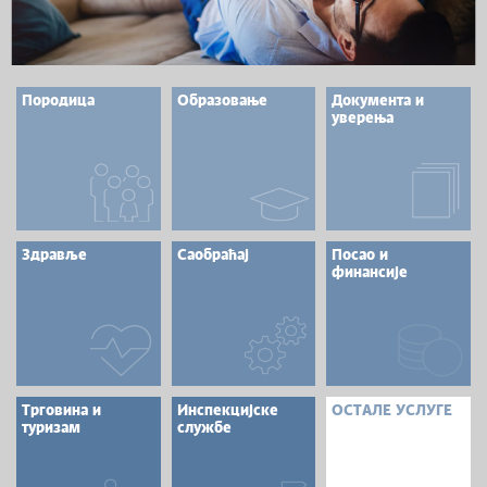
Породица
Образовање
Документа и
уверења
Здравље
Саобраћај
Посао и
финансије
Трговина и
Инспекцијске
ОСТАЛЕ УСЛУГЕ
туризам
службе