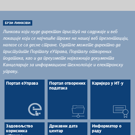
БРЗИ ЛИНКОВИ
Линкови који нуде директан приступ на садржаје и веб
локације који се најчешће траже на нашој веб презентацији,
налазе се са десне стране. Одатле можете директно да
приступите Порталу еУправа, Порталу отворених
података, као и да преузмете најважнија документа
Канцеларије за информационе технологије и електронску
управу.
Портал еУправа
Портал отворених
Каријера у ИТ-у
података
Задовољство
Државни дата
Информатор о
корисника
центар
раду