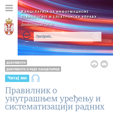
К
АНЦЕЛАРИЈА ЗА ИНФОРМАЦИОНЕ
ТЕХНОЛОГИЈЕ И ЕЛЕКТРОНСКУ УПРАВУ
Дигитализујемо Србију
ДОКУМЕНТИ
ДОКУМЕНТИ О РАДУ КАНЦЕЛАРИЈЕ
Читај ми
Правилник о
унутрашњем уређењу и
систематизацији радних