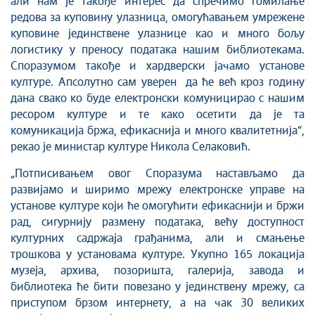
aли нам је такође интерес да спречимо гомилање
редова за куповину улазница, омогућавањем умрежене
куповине јединствене улазнице као и много бољу
логистику у преносу података нашим библиотекама.
Споразумом такође и хардверски јачамо установе
културе. Апсолутно сам уверен да ће већ кроз годину
дана свако ко буде електронски комуницирао с нашим
ресором културе и те како осетити да је та
комуникација бржа, ефикаснија и много квалитетнија“,
рекао је министар културе Никола Селаковић.
„Потписивањем овог Споразума настављамо да
развијамо и ширимо мрежу електронске управе на
установе културе који ће омогућити ефикаснији и бржи
рад, сигурнију размену података, већу доступност
културних садржаја грађанима, али и смањење
трошкова у установама културе. Укупно 165 локација
музеја, архива, позоришта, галерија, завода и
библиотека ће бити повезано у јединствену мрежу, са
приступом брзом интернету, а на чак 30 великих