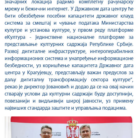
значајних локација радимо комплетну рачунарску
мрежу и бежични интернет. У Државном дата центру ће
бити обезбеђени посебни капацитети државног клауд
система за смештај и чување података Министарства
кулутре и установа културе, у првом реду платформе
еКултура - Јединственe националнe платформe за
представљање културних садржаја Републике Србије.
Развој дигиталне инфраструктуре, интероперабилних
информационих система и унапређење информационе
безбедности, уз коришћење капацитета Државног дата
центра у Крагујевцу, представљају важан предуслов за
даљу дигиталну трансформацију сектора културе“,
рекао је директор Јовановић и додао да се на овај начин
стварају услови да културни садржаји буду доступнији,
повезанији и видљивији широј јавности, уз примену
највиших стандарда заштите и управљања подацима.