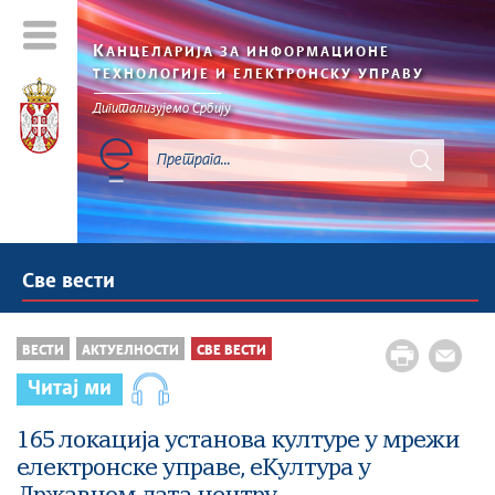
К
АНЦЕЛАРИЈА ЗА ИНФОРМАЦИОНЕ
ТЕХНОЛОГИЈЕ И ЕЛЕКТРОНСКУ УПРАВУ
Дигитализујемо Србију
Све вести
ВЕСТИ
АКТУЕЛНОСТИ
СВЕ ВЕСТИ
Читај ми
165 локација установа културе у мрежи
електронске управе, еКултура у