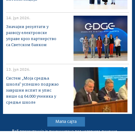
14. јул 2026.
Значајни резултати у
развоју електронске
управе кроз партнерство
са Светском банком
13. јул 2026.
Систем „Моја средња
школа“ успешно подржао
завршни испит и упис
више од 64.000 ученика у
средње школе
Мапа сајта
Веб презентација jе лиценциранa под условима лиценце