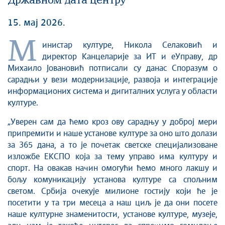
Државном дата центру
15. мај 2026.
М
инистар културе, Никола Селаковић и
директор Канцеларије за ИТ и еУправу, др
Михаило Јовановић потписали су данас Споразум о
сарадњи у вези модернизације, развоја и интеграције
информационих система и дигиталних услуга у области
културе.
„Уверен сам да ћемо кроз ову сарадњу у доброј мери
припремити и наше установе културе за оно што долази
за 365 дана, а то је почетак светске специјализоване
изложбе ЕКСПО којa за тему управо има културу и
спорт. На овакав начин омогући ћемо много лакшу и
бољу комуникацију установа културе са спољним
светом. Србија очекује милиoне гостију који ће је
посетити у та три месеца а наш циљ је да они посете
наше културне знаменитости, установе културе, музеје,