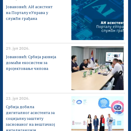
Јовановић: АИ асистент
на Порталу еУправа у
служби грађана
29. јул 2026.
Јовановић: Србија развија
домаћи екосистем за
пројектовање чипова
23. јул 2026.
Србија добила
дигиталног асистента за
социјалну заштиту
заснованог на вештачкој
интелигенцији