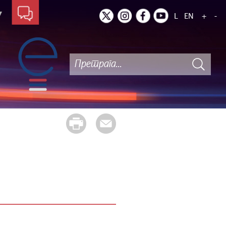
L
EN
+
-