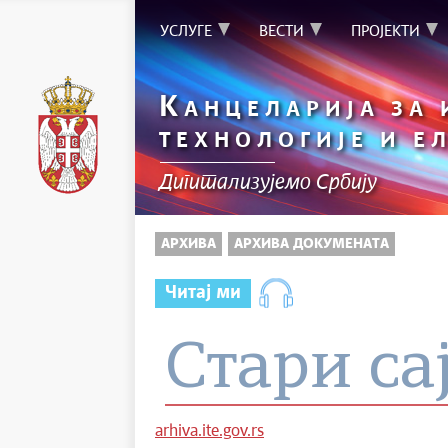
УСЛУГЕ
ВЕСТИ
ПРОЈЕКТИ
К
АНЦЕЛАРИЈА ЗА
ТЕХНОЛОГИЈЕ И Е
Дигитализујемо Србију
АРХИВА
АРХИВА ДОКУМЕНАТА
Читај ми
Стари са
arhiva.ite.gov.rs