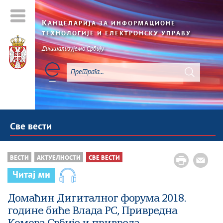
К
АНЦЕЛАРИЈА ЗА ИНФОРМАЦИОНЕ
ТЕХНОЛОГИЈЕ И ЕЛЕКТРОНСКУ УПРАВУ
Дигитализујемо Србију
Све вести
ВЕСТИ
АКТУЕЛНОСТИ
СВЕ ВЕСТИ
Читај ми
Домаћин Дигиталног форума 2018.
године биће Влада РС, Привредна