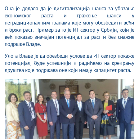
Она је додала да је дигитализација шанса за убрзање
економског раста и тражење шанси у
нетрадиционалним гранама које могу обезбедити већи
и бржи раст. Пример за то је ИТ сектор у Србији, који је
већ показао значајан потенцијал за раст и без снажне
подршке Владе.
Улога Владе је да обезбеди услове да ИТ сектор покаже
потенцијал, буде успешнији и радићемо на креирању
друштва које подржава оне који имају капацитет раста.