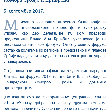
Комора Србије и привреда
5. септембар 2017.
М
ихаило Јовановић, директор Канцеларије за
информационе технологије и електронску
управу, као део делегације РС коју предводи
председница Владе Ана Брнабић, учествовао је на
бледском Стратешком форуму. Он се у оквиру форума
састао са колегама из региона и представио им планове
Србије када је у питању даљи развој електронске управе
у нашој земљи.
Он је овом приликом најавио да ће домаћин наредног
Дигиталног форума 2018. године бити Влада Србије са
Привредном Комором Србије и домаћим
привредницима.
„Потврдили смо да је формирање централног тела за
ИТ и еУправу добра пракса и у другим земљама
региона, нарочито у Словенији, јер је то прави начин да