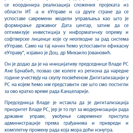
се координира реализација сложених пројеката из
области ИТ -а и еУправе и са друге стране да се
успоставе савремени модели управљања као што је
формирање државног Дата центар, затим да се
оптимизује инвестиција у информатичку опрему и
софтверске лиценце које су неопходне за рад система
еУправе. Само на тај начин ћемо успоставити ефикасну
еУправу“, изјавио је Доц. др Михаило Јовановић.
Он је додао да је на иницијативу председнице Владе РС
Ане Брнабић, позвао све колеге из региона да наредне
године учествују на скупу посвећеном Дигитализацији у
РС на којем ћемо им представити све што смо постигли
за ово кратко време рада Канцеларије.
Председница Владе је истакла да је дигитализација
приоритет Владе РС, јер је то пут за модернизацији рада
државне управе, увођење савременог приступа
администрације према грађанима и привреди и
комплетну промену рада која мора доћи изнутра.