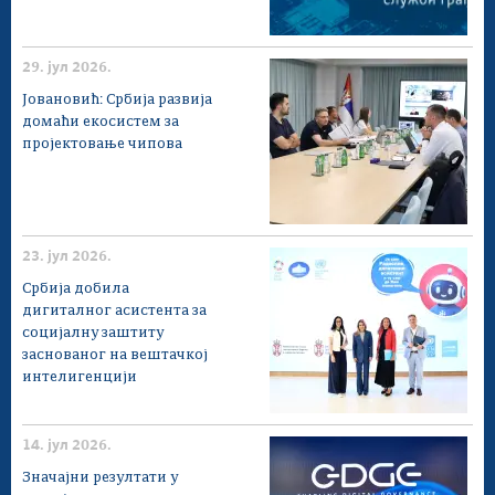
29. јул 2026.
Јовановић: Србија развија
домаћи екосистем за
пројектовање чипова
23. јул 2026.
Србија добила
дигиталног асистента за
социјалну заштиту
заснованог на вештачкој
интелигенцији
14. јул 2026.
Значајни резултати у