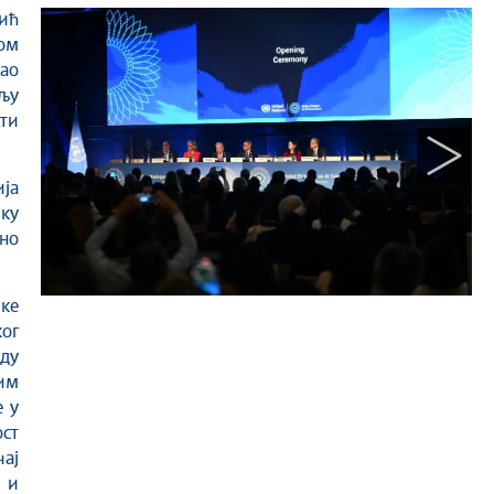
ом
ао
љу
ти
ија
ку
но
ке
ког
уду
гим
е у
ост
чај
 и