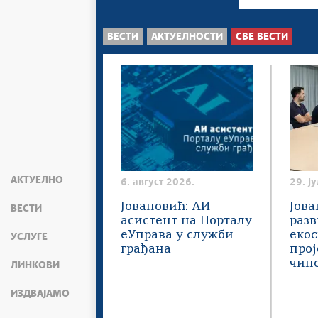
ВЕСТИ
АКТУЕЛНОСТИ
СВЕ ВЕСТИ
АКТУЕЛНО
6. август 2026.
29. ј
Јовановић: АИ
Јова
ВЕСТИ
асистент на Порталу
разв
еУправа у служби
екос
УСЛУГЕ
грађана
про
чип
ЛИНКОВИ
ИЗДВАЈАМО