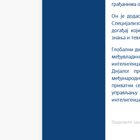
грађанима о
Он је дода
Специјализо
догађај ко
знања и тех
Глобални ди
међувлад
интелигенци
Дијалог пр
међународн
приватни се
управљању
интелигенци
Поделите ова