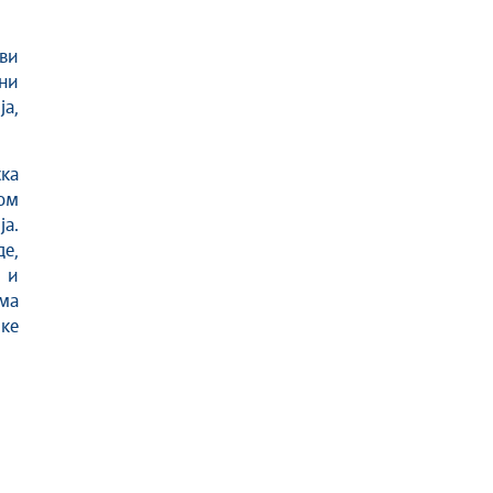
ви
дни
а,
ска
ом
ја.
е,
 и
има
ке