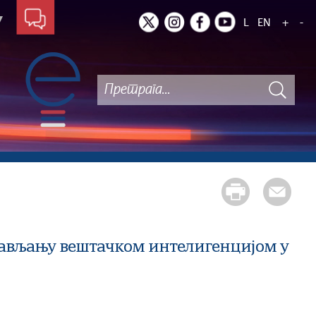
L
EN
+
-
прављању вештачком интелигенцијом у