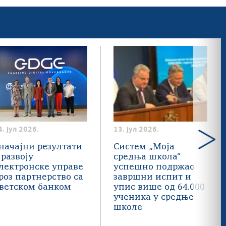
4. јул 2026.
13. јул 2026.
начајни резултати
Систем „Моја
 развоју
средња школа“
лектронске управе
успешно подржао
роз партнерство са
завршни испит и
ветском банком
упис више од 64.000
ученика у средње
школе