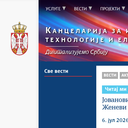
УСЛУГЕ
ВЕСТИ
ПРОЈЕКТИ
К
АНЦЕЛАРИЈА ЗА
ТЕХНОЛОГИЈЕ И Е
Дигитализујемо Србију
Све вести
ВЕСТИ
АК
Читај ми
Јованов
Женеви
6. јул 2026