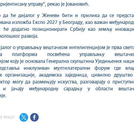
ријентисану управу“, рекао је Јовановић.
о да ће дијалог у Женеви бити и прилика да се предста
вана изложба Експо 2027 у Београду, као важан међунаро
ји ће додатно позиционирати Србију као земљу иновациј
нолошког развоја.
јалог о управљању вештачком интелигенцијом је прва свет
ина платформа посвећена управљању вештачк
јом коју је основала Генерална скупштина Уједињених наци
едставља инклузиван мултилатерални форум где влад
е организације, академска заједница, цивилно друштво
ктор могу да размењују искуства, разговарају о приступ
 и јачају међународну сарадњу у области вештач
је.
ј текст: