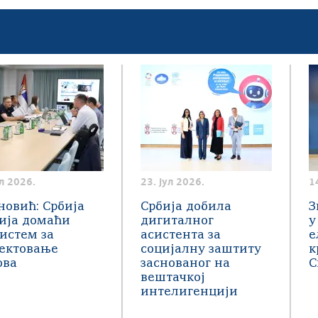
ул 2026.
23. јул 2026.
1
новић: Србија
Србија добила
З
ија домаћи
дигиталног
у
истем за
асистента за
е
јектовање
социјалну заштиту
к
ова
заснованог на
С
вештачкој
интелигенцији