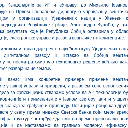
вује на Првом Глобалном дијалогу о управљању вештачк
цијом у организацији Уједињених нација у Женеви к
председника Републике Србије, Александра Вучића, у ци
а резултата које је Република Србија остварила у облас
ије, електронске управе и развоја вештачке интелигенције.
риликом истакао даје реч о највећем скупу Уједињених нац
м дигиталном развоју и истакао да Србија вештач
ију не посматра само као технолошко решење већ као важ
ћег развоја наше земље.
ећ данас има конкретне примере примене вештач
је у јавној управи и привреди, а развојем сопственог вели
дела за српски језик стварамо услове да АИ технологије б
 корисније и примењивије у јавном сектору, али и у дру
д значаја за грађане и привреду. Позиција Србије као друг
сте у свету према индексу Светске банке који мери зрел
нфраструктуре потврђује да смо на време препознали зна
ције и да настављамо да градимо модерну, ефикасну