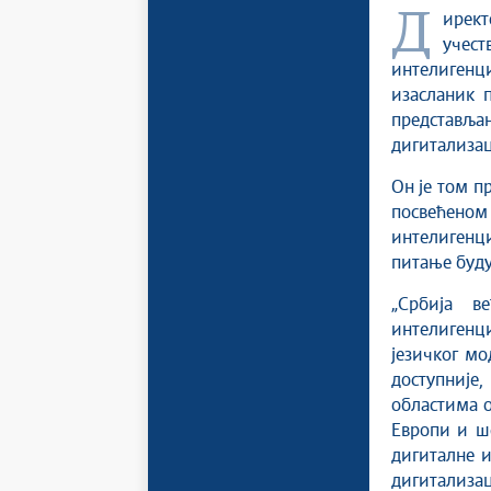
Директор Канцеларије за ИТ и еУправу, др Михаило Јовановић
учест
интелиген
изасланик 
представљањ
дигитализац
Он је том п
посвећено
интелигенц
питање буду
„Србија в
интелигенци
језичког мо
доступније,
областима о
Европи и ше
дигиталне и
дигитализа