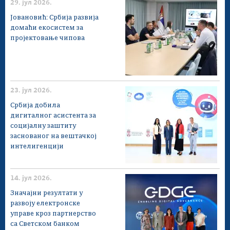
29. јул 2026.
Јовановић: Србија развија
домаћи екосистем за
пројектовање чипова
23. јул 2026.
Србија добила
дигиталног асистента за
социјалну заштиту
заснованог на вештачкој
интелигенцији
14. јул 2026.
Значајни резултати у
развоју електронске
управе кроз партнерство
са Светском банком