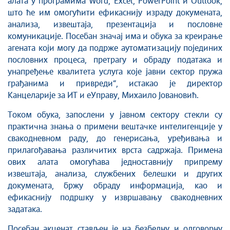
алата у програмима Word, Excel, PowerPoint и Outlook,
што ће им омогућити ефикаснију израду докумената,
анализа, извештаја, презентација и пословне
комуникације. Посебан значај има и обука за креирање
агената који могу да подрже аутоматизацију појединих
пословних процеса, претрагу и обраду података и
унапређење квалитета услуга које јавни сектор пружа
грађанима и привреди“, истакао је директор
Канцеларије за ИТ и еУправу, Михаило Јовановић.
Током обука, запослени у јавном сектору стекли су
практична знања о примени вештачке интелигенције у
свакодневном раду, до генерисања, уређивања и
прилагођавања различитих врста садржаја. Примена
ових алата омогућава једноставнију припрему
извештаја, анализа, службених белешки и других
докумената, бржу обраду информација, као и
ефикаснију подршку у извршавању свакодневних
задатака.
Посебан акценат стављен је на безбедну и одговорну