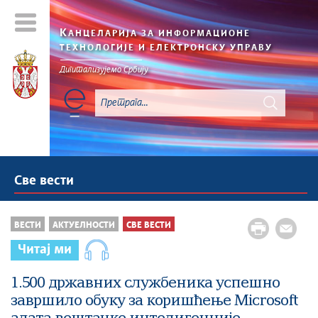
К
АНЦЕЛАРИЈА ЗА ИНФОРМАЦИОНЕ
ТЕХНОЛОГИЈЕ И ЕЛЕКТРОНСКУ УПРАВУ
Дигитализујемо Србију
Све вести
ВЕСТИ
АКТУЕЛНОСТИ
СВЕ ВЕСТИ
Читај ми
1.500 државних службеника успешно
завршило обуку за коришћење Microsoft