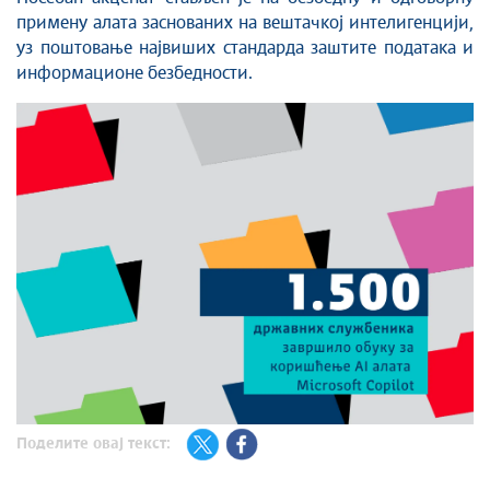
примену алата заснованих на вештачкој интелигенцији,
уз поштовање највиших стандарда заштите података и
информационе безбедности.
Поделите овај текст: