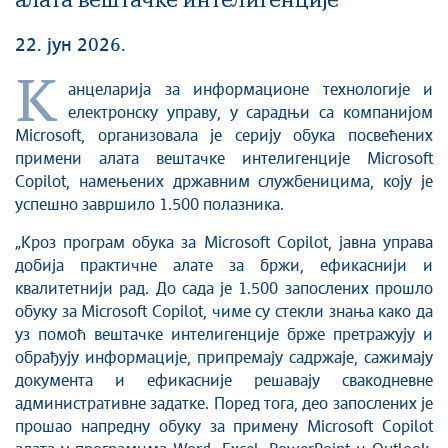
алата вештачке интелигенције
22. јун 2026.
К
анцеларија за информационе технологије и
електронску управу, у сарадњи са компанијом
Microsoft, организовала је серију обука посвећених
примени алата вештачке интелигенције Microsoft
Copilot, намењених државним службеницима, коју је
успешно завршило 1.500 полазника.
„Кроз програм обука за Microsoft Copilot, јавна управа
добија практичне алате за бржи, ефикаснији и
квалитетнији рад. До сада је 1.500 запослених прошло
обуку за Microsoft Copilot, чиме су стекли знања како да
уз помоћ вештачке интелигенције брже претражују и
обрађују информације, припремају садржаје, сажимају
документа и ефикасније решавају свакодневне
административне задатке. Поред тога, део запослених је
прошао напредну обуку за примену Microsoft Copilot