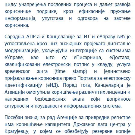
циљу унапређења пословних процеса и даљег развоја
корисничке подршке, кроз ефикасније пружање
информација, упутстава и одговора на захтеве
корисника.
Сарадња АПР-а и Канцеларије за ИТ и еУправу већ је
успостављена кроз низ значајних пројеката дигиталне
модернизације, укључујући интеграције са системима
еУправе, као што су еПисарница, еДостава,
квалификовани електронски потпис у клауду, услуга
временског жига (time stamp) и јединствено
пријављивање корисника преко Портала за електронску
идентификацију (еИД). Поред тога, Канцеларија је
Агенцији омогућила коришћење различитих лиценци и
напредних безбедносних алата који доприносе
сигурности и поузданости информационих система.
Посебан значај за рад Агенције за привредне регистре
има коришћење капацитета Државног дата центра у
Крагујевцу, у којем се обезбеђују резервне копије