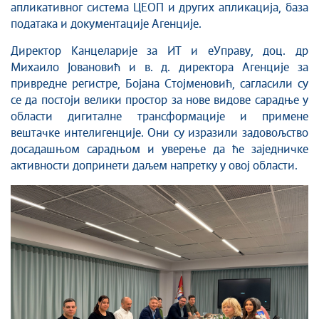
апликативног система ЦЕОП и других апликација, база
података и документације Агенције.
Директор Канцеларије за ИТ и еУправу, доц. др
Михаило Јовановић и в. д. директора Агенције за
привредне регистре, Бојана Стојменовић, сагласили су
се да постоји велики простор за нове видове сарадње у
области дигиталне трансформације и примене
вештачке интелигенције. Они су изразили задовољство
досадашњом сарадњом и уверење да ће заједничке
активности допринети даљем напретку у овој области.