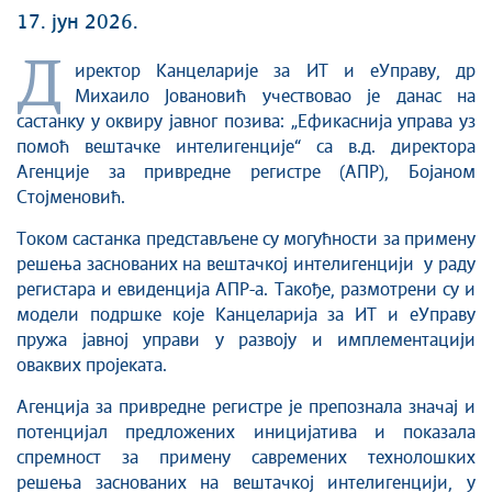
17. јун 2026.
Д
иректор Канцеларије за ИТ и еУправу, др
Михаило Јовановић учествовао је данас на
састанку у оквиру јавног позива: „Ефикаснија управа уз
помоћ вештачке интелигенције“ са в.д. директора
Агенције за привредне регистре (АПР), Бојаном
Стојменовић.
Током састанка представљене су могућности за примену
решења заснованих на вештачкој интелигенцији у раду
регистара и евиденција АПР-а. Такође, размотрени су и
модели подршке које Канцеларија за ИТ и еУправу
пружа јавној управи у развоју и имплементацији
оваквих пројеката.
Агенција за привредне регистре је препознала значај и
потенцијал предложених иницијатива и показала
спремност за примену савремених технолошких
решења заснованих на вештачкој интелигенцији, у