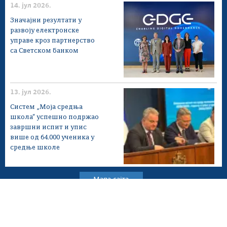
14. јул 2026.
Значајни резултати у
развоју електронске
управе кроз партнерство
са Светском банком
13. јул 2026.
Систем „Моја средња
школа“ успешно подржао
завршни испит и упис
више од 64.000 ученика у
средње школе
Мапа сајта
Веб презентација jе лиценциранa под условима лиценце
Creative Commons
Ауторство-Некомерцијално-Без прерада 3.0
Србија; Веб пројекат
ite.gov.rs