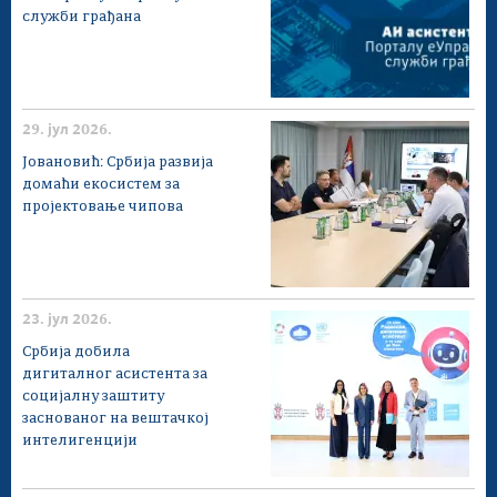
служби грађана
29. јул 2026.
Јовановић: Србија развија
домаћи екосистем за
пројектовање чипова
23. јул 2026.
Србија добила
дигиталног асистента за
социјалну заштиту
заснованог на вештачкој
интелигенцији