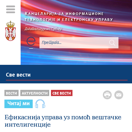
К
АНЦЕЛАРИЈА ЗА ИНФОРМАЦИОНЕ
ТЕХНОЛОГИЈЕ И ЕЛЕКТРОНСКУ УПРАВУ
Дигитализујемо Србију
Све вести
ВЕСТИ
АКТУЕЛНОСТИ
СВЕ ВЕСТИ
Читај ми
Ефикаснија управа уз помоћ вештачке
интелигенције