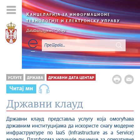
К
АНЦЕЛАРИЈА ЗА ИНФОРМАЦИОНЕ
ТЕХНОЛОГИЈЕ И ЕЛЕКТРОНСКУ УПРАВУ
Дигитализујемо Србију
УСЛУГЕ
ДРЖАВА
ДРЖАВНИ ДАТА ЦЕНТАР
Читај ми
Државни клауд
Државни клауд представља услугу која омогућава
државним институцијама да искористе снагу модерне
инфраструктуре по IaaS (Infrastructure as a Service)
моделу. Платформа укључује лиценце за оперативне