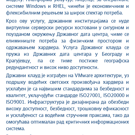
системе Windows и RHEL, чинећи је економичним и
флексибилним решењем за широк спектар потреба.
Кроз ову услугу, државним институцијама се нуде
виртуелни серверски ресурси хостовани у сигурном и
поузданом окружењу Државног дата центра, чиме се
елиминиште потреба за физичким простором и
одржавањем хардвера. Услуга Државног клауда се
пружа из Државних дата центара у Београду и
Крагујевцу, па се тиме постиже географска
редундантност и висок ниво доступности.
Државни клауд је изграђен на VMware архитектури, уз
подршку водећих светских произвођача хардвера и
усклађен је са највишим стандардима за безбедност и
квалитет, укључујући стандарде ISO27001, ISO20000 и
ISO9001. Инфраструктура је дизајнирана да обезбеди
високу доступност, безбедност, трошковну ефикасност
и усклађеност са водећим стручним праксама, тако да
омогућава оптималан рад критичних информационих
система.