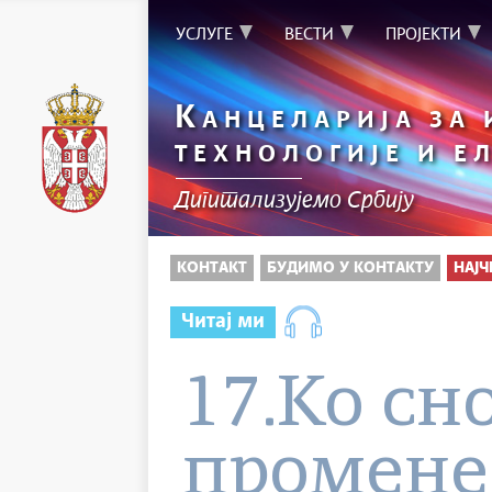
УСЛУГЕ
ВЕСТИ
ПРОЈЕКТИ
К
АНЦЕЛАРИЈА ЗА
ТЕХНОЛОГИЈЕ И Е
Дигитализујемо Србију
КОНТАКТ
БУДИМО У КОНТАКТУ
НАЈ
Читај ми
17.Ко сн
промене