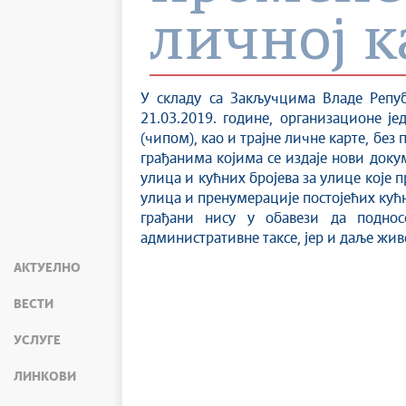
личној к
У складу са Закључцима Владе Репуб
21.03.2019. године, организационе ј
(чипом), као и трајне личне карте, бе
грађанима којима се издаје нови докум
улица и кућних бројева за улице које п
улица и пренумерације постојећих кућн
грађани нису у обавези да поднос
административне таксе, јер и даље жи
АКТУЕЛНО
ВЕСТИ
УСЛУГЕ
ЛИНКОВИ