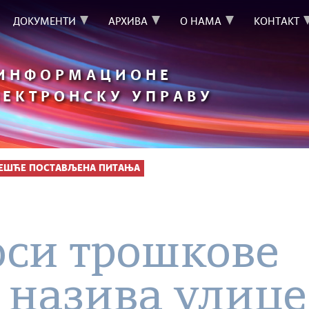
ДОКУМЕНТИ
АРХИВА
О НАМА
КОНТАКТ
 ИНФОРМАЦИОНЕ
ЛЕКТРОНСКУ УПРАВУ
ЧЕШЋЕ ПОСТАВЉЕНА ПИТАЊА
оси трошкове
 назива улице