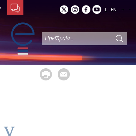
L
EN
+
-
 у