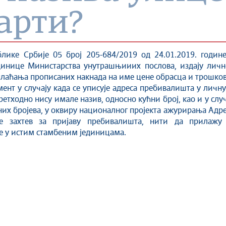
арти?
лике Србије 05 број 205-684/2019 од 24.01.2019. годин
единице Министарства унутрашњииих послова, издају лич
з плаћања прописаних накнада на име цене обрасца и трошко
ент у случају када се уписује адреса пребивалишта у личн
ретходно нису имале назив, односно кућни број, као и у слу
их бројева, у оквиру националног пројекта ажурирања Адре
е захтев за пријаву пребивалишта, нити да прилажу
ве у истим стамбеним јединицама.