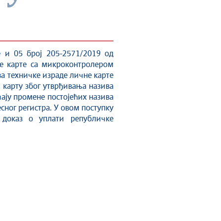
е и 05 број 205-2571/2019 од
не карте са микроконтролером
ва техничке израде личне карте
у карту због утврђивања назива
чају промене постојећих назива
сног регистра. У овом поступку
 доказ о уплати републичке