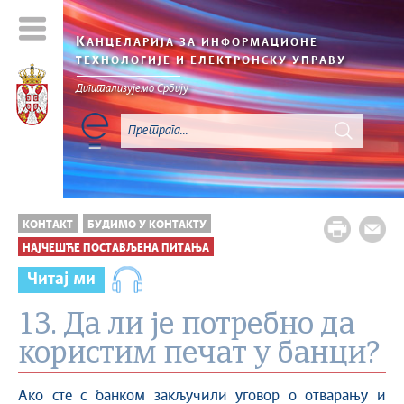
К
АНЦЕЛАРИЈА ЗА ИНФОРМАЦИОНЕ
ТЕХНОЛОГИЈЕ И ЕЛЕКТРОНСКУ УПРАВУ
Дигитализујемо Србију
КОНТАКТ
БУДИМО У КОНТАКТУ
НАЈЧЕШЋЕ ПОСТАВЉЕНА ПИТАЊА
Читај ми
13. Да ли је потребно да
користим печат у банци?
Ако сте с банком закључили уговор о отварању и