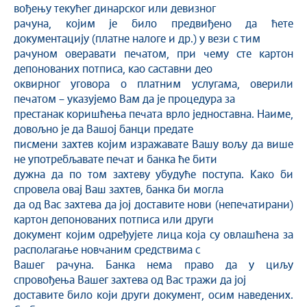
вођењу текућег динарског или девизног
рачуна, којим је било предвиђено да ћете
документацију (платне налоге и др.) у вези с тим
рачуном оверавати печатом, при чему сте картон
депонованих потписа, као саставни део
оквирног уговора о платним услугама, оверили
печатом – указујемо Вам да је процедура за
престанак коришћења печата врло једноставна. Наиме,
довољно је да Вашој банци предате
писмени захтев којим изражавате Вашу вољу да више
не употребљавате печат и банка ће бити
дужна да по том захтеву убудуће поступа. Како би
спровела овај Ваш захтев, банка би могла
да од Вас захтева да јој доставите нови (непечатирани)
картон депонованих потписа или други
документ којим одређујете лица која су овлашћена за
располагање новчаним средствима с
Вашег рачуна. Банка нема право да у циљу
спровођења Вашег захтева од Вас тражи да јој
доставите било који други документ, осим наведених.