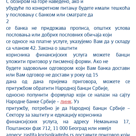
С обзиром на горе наведено, ако и
убудуће по конкретном питању будете имали тешкоћа
у пословању с банком или сматрате да
2
се банка не придржава прописа, општих услова
пословања или добрих пословних обичаја који
се односе на платне услуге, указујемо Вам да у складу
са чланом 42. Закона о заштити
корисника финансијских услуга можете банци
уложити приговор у писменој форми. Ако не
будете задовољни одговором који Вам банка достави
или Вам одговор не достави у року од 15
дана од дана пријема приговора, можете се
притужбом обратити Нaродној банци Србије,
односно попунити формулар који се налази на сајту
Народне банке Србије –
линк
. Уз
притужбу, потребно је да Народној банци Србије –
Сектору за заштиту и едукацију корисника
финансијских услуга, на адресу Немањина 17,
Поштански фах 712, 11 000 Београд или имејл
адресу: zastita.korisnika@nbs.rs доставите приговор који