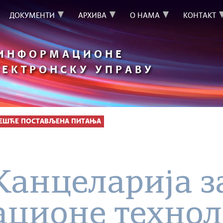
ДОКУМЕНТИ
АРХИВА
О НАМА
КОНТАКТ
 ИНФОРМАЦИОНЕ
ЛЕКТРОНСКУ УПРАВУ
ЧЕШЋЕ ПОСТАВЉЕНА ПИТАЊА
 Канцеларија з
ционе техноло