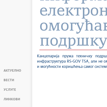
електрон
омогућав
подршку
Канцеларија пружа техничку подр
инфраструктура RS-GOV TSA, али не ом
и могућности коришћења самог система
АКТУЕЛНО
ВЕСТИ
УСЛУГЕ
ЛИНКОВИ