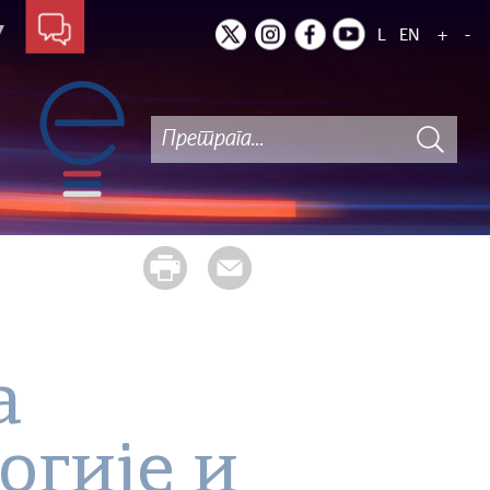
L
EN
+
-
а
гије и