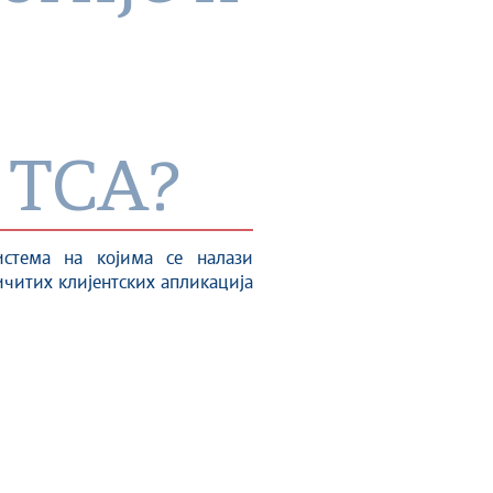
 ТСА?
истема на којима се налази
ичитих клијентских апликација