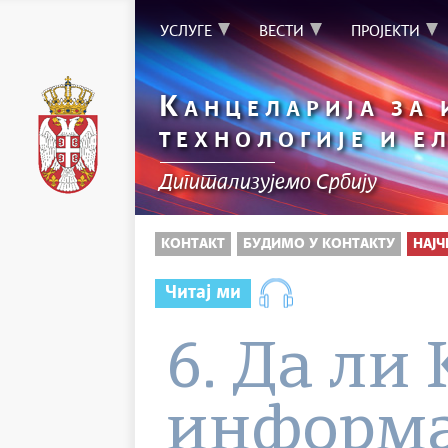
УСЛУГЕ
ВЕСТИ
ПРОЈЕКТИ
К
АНЦЕЛАРИЈА ЗА
ТЕХНОЛОГИЈЕ И Е
Дигитализујемо Србију
КОНТАКТ
БУДИМО У КОНТАКТУ
НАЈ
Читај ми
6. Да ли
информа