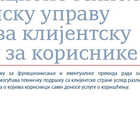
ску управу
а клијентску
 за кориснике
шку за функционисање и евентуалног прекида рада с
огућава техничку подршку са клијентске стране услед разл
 о којима корисници сами доносе услуге о коришћењу.