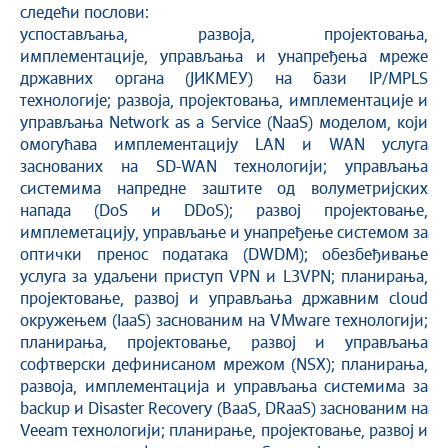
следећи послови:
успостављања, развоја, пројектовања,
имплементације, управљања и унапређења мреже
државних органа (ЈИКМЕУ) на бази IP/MPLS
технологије; развоја, пројектовања, имплементације и
управљања Network as a Service (NaaS) моделом, који
омогућава имплементацију LAN и WAN услуга
заснованих на SD-WAN технологији; управљања
системима напредне заштите од волуметријских
напада (DoS и DDoS); развој пројектовање,
имплеметацију, управљање и унапређење системом за
оптички пренос података (DWDM); обезбеђивање
услуга за удаљени приступ VPN и L3VPN; планирања,
пројектовање, развој и управљања државним cloud
окружењем (IaaS) заснованим на VMware технологији;
планирања, пројектовање, развој и управљања
софтверски дефинисаном мрежом (NSX); планирања,
развоја, имплементација и управљања системима за
backup и Disaster Recovery (BaaS, DRaaS) заснованим на
Veeam технологији; планирање, пројектовање, развој и