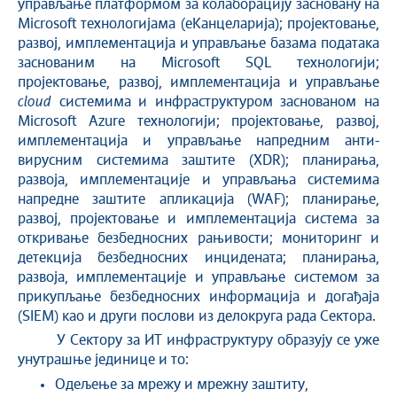
управљање платформом за колаборацију засновану на
Microsoft технологијама (еКанцеларија); пројектовање,
развој, имплементација и управљање базама података
заснованим на Microsoft SQL технологији;
пројектовање, развој, имплементација и управљање
cloud
системима и инфраструктуром заснованом на
Microsoft Azure технологији; пројектовање, развој,
имплементација и управљање напредним анти-
вирусним системима заштите (XDR); планирања,
развоја, имплементације и управљања системима
напредне заштите апликација (WAF); планирање,
развој, пројектовање и имплементација система за
откривање безбедносних рањивости; мониторинг и
детекција безбедносних инцидената; планирања,
развоја, имплементације и управљање системом за
прикупљање безбедносних информација и догађаја
(SIEM) као и други послови из делокруга рада Сектора.
У Сектору за ИТ инфраструктуру образују се уже
унутрашње јединице и то:
Одељење за мрежу и мрежну заштиту,