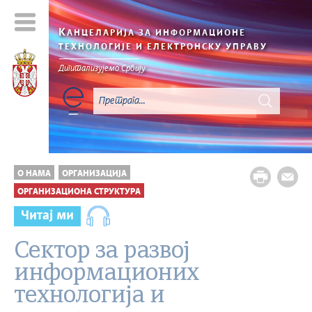
К
АНЦЕЛАРИЈА ЗА ИНФОРМАЦИОНЕ
ТЕХНОЛОГИЈЕ И ЕЛЕКТРОНСКУ УПРАВУ
Дигитализујемо Србију
О НАМА
ОРГАНИЗАЦИЈА
ОРГАНИЗАЦИОНА СТРУКТУРА
Читај ми
Сектор за развој
информационих
технологија и