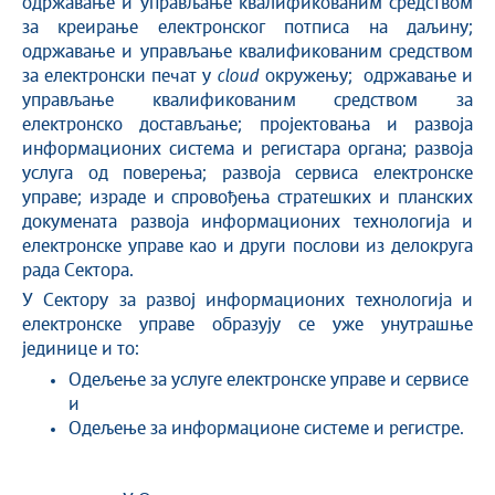
одржавање и управљање квалификованим средством
за креирање електронског потписа на даљину;
одржавање и управљање квалификованим средством
за електронски печат у
cloud
окружењу; одржавање и
управљање квалификованим средством за
електронско достављање; пројектовања и развоја
информационих система и регистара органа; развоја
услуга од поверења; развоја сервиса електронске
управе; израде и спровођења стратешких и планских
докумената развоја информационих технологија и
електронске управе као и други послови из делокруга
рада Сектора.
У Сектору за развој информационих технологија и
електронске управе образују се уже унутрашње
јединице и то:
Одељење за услуге електронске управе и сервисе
и
Одељење за информационе системе и регистре.