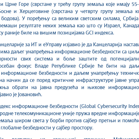
и Црне Горе (сврстане у трећу групу земаља које имају 55
осне и Херцеговине (сврстана у четврту групу земаља ко
 бодова). У поређењу са великим светским силама, Србија
ремаши резултате неких земаља као што су Израел, Канад
е су раније биле на вишим позицијама GCI индекса.
нцеларије за ИТ и еУправу изјавио је да Канцеларија наста
стима даљег унапређења информационе безбедности са циљ
орности свих система и боље заштите од потенцијалн
осебан фокус Владе Републике Србије ће бити на даљ
 информационе безбедности и даљем унапређењу техничк
на начин да се поред критичне инфраструктуре јавне упр
жња обрати на јавна предузећа и њихове информацио
јавио је Јовановић.
декс информационе безбедности (Global Cybersecurity Inde
родне телекомуникационе уније пружа вредне информације
маља широм света у борби против сајбер претњи и помоћи
глобалне безбедности у сајбер простору.