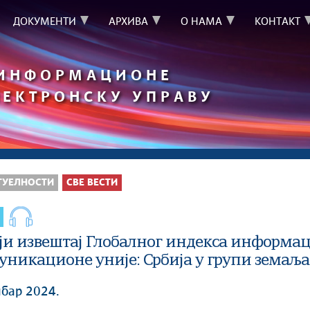
ДОКУМЕНТИ
АРХИВА
О НАМА
КОНТАКТ
 ИНФОРМАЦИОНЕ
ЛЕКТРОНСКУ УПРАВУ
ТУЕЛНОСТИ
СВЕ ВЕСТИ
ји извештај Глобалног индекса информа
уникационе уније: Србија у групи земаља
мбар 2024.