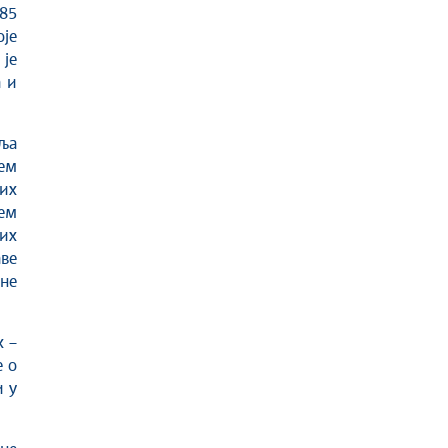
-85
је
 је
а и
вља
ем
их
ем
их
аве
не
x –
 о
 у