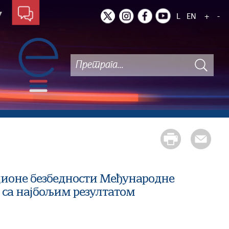
L
EN
+
-
ционе безбедности Међународне
 са најбољим резултатом