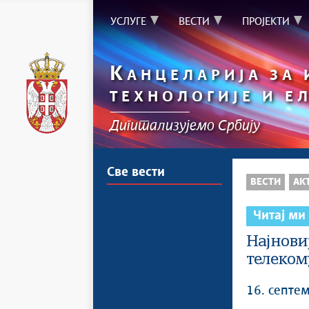
УСЛУГЕ
ВЕСТИ
ПРОЈЕКТИ
К
АНЦЕЛАРИЈА ЗА
ТЕХНОЛОГИЈЕ И Е
Дигитализујемо Србију
Све вести
ВЕСТИ
АК
Читај ми
Најнови
телеком
16. септе