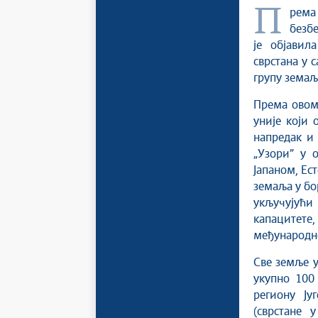
Према најновијем извештају Глобалног индекса информационе
безбе
је објавил
сврстана у 
групу земаљ
Према овом
уније који 
напредак и 
„Узори” у 
Јапаном, Ес
земаља у бо
укључујући 
капацитете,
међународно
Све земље у
укупно 100
региону Ју
(сврстане 