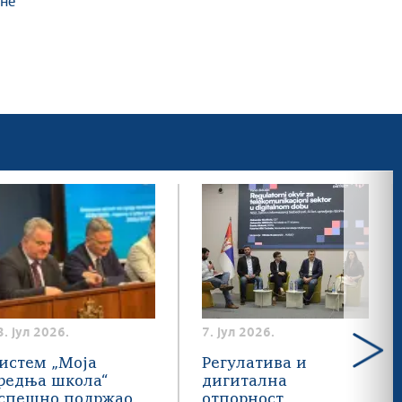
не
3. јул 2026.
7. јул 2026.
истем „Моја
Регулатива и
редња школа“
дигитална
спешно подржао
отпорност