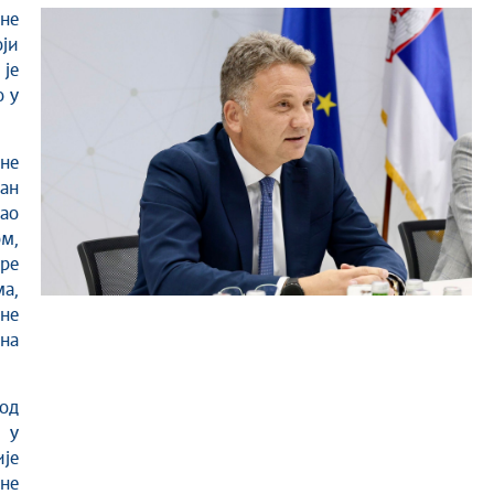
оји
је
о у
не
ван
ао
м,
оре
ма,
оне
 на
 од
 у
је
не