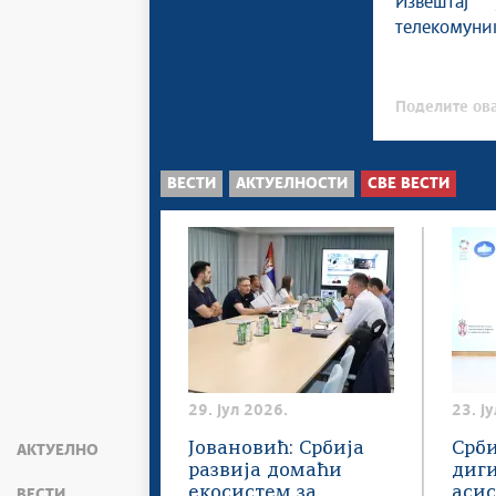
Извештај
телекомуник
Поделите ова
ВЕСТИ
АКТУЕЛНОСТИ
СВЕ ВЕСТИ
29. јул 2026.
23. ј
Јовановић: Србија
Срби
АКТУЕЛНО
развија домаћи
диг
екосистем за
асис
ВЕСТИ