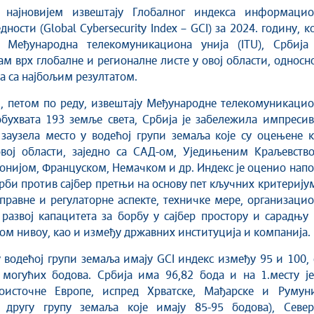
дности (Global Cybersecurity Index – GCI) за 2024. годину, к
а Међународна телекомуникациона унија (ITU), Србија 
сам врх глобалне и регионалне листе у овој области, односн
а са најбољим резултатом.
, петом по реду, извештају Међународне телекомуникацио
обухвата 193 земље света, Србија је забележила импреси
заузела место у водећој групи земаља које су оцењене к
овој области, заједно са САД-ом, Уједињеним Краљевство
тонијом, Француском, Немачком и др. Индекс је оценио нап
рби против сајбер претњи на основу пет кључних критерију
правне и регулаторне аспекте, техничке мере, организаци
 развој капацитета за борбу у сајбер простору и сарадњу
м нивоу, као и између државних институција и компанија.
 водећој групи земаља имају GCI индекс између 95 и 100,
 могућих бодова. Србија има 96,82 бодa и на 1.месту је
гоисточне Европе, испред Хрватске, Мађарске и Румуни
у другу групу земаља које имају 85-95 бодова), Север