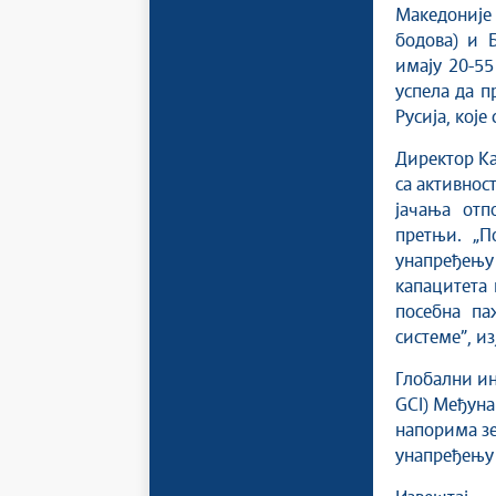
Македоније 
бодова) и Б
имају 20-55
успела да п
Русија, кој
Директор Ка
са активно
јачања отп
претњи. „П
унапређењу
капацитета 
посебна па
системе”, из
Глoбални ин
GCI) Међуна
напорима зе
унапређењу 