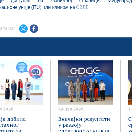
 је доступан на званичној страници Међународ
ационе уније (ITU) или кликом на
ОВДЕ
.
ј текст:
ул 2026.
14. јул 2026.
1
ја добила
Значајни резултати
С
италног
у развоју
с
тента за
електронске управе
у